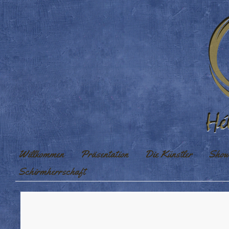
Willkommen
Präsentation
Die Künstler
Show
Schirmherrschaft