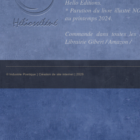
Hello Editions.
* Parution du livre illustré
au printemps 2024.
Commande dans toutes les l
Librairie Gibert / Amazon /
© Industrie Poetique |
Création de site internet
| 2026