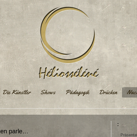
Die Künstler
Shows
Pädagogik
Drücken
Nach
:
e en parle…
Präsenta