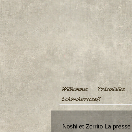
Willkommen
Präsentation
Schirmherrschaft
Noshi et Zorrito La press