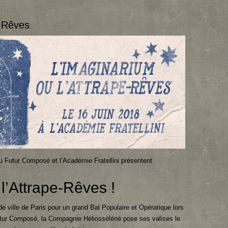
e-Rêves
u Futur Composé et l’Académie Fratellini présentent
l’Attrape-Rêves !
 de ville de Paris pour un grand Bal Populaire et Opératique lors
Futur Composé, la Compagnie Héliosséléné pose ses valises le