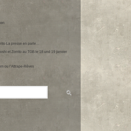
ten
rrito La presse en parle…
oshi et Zorrito au TGB le 18 und 19 janvier
um ou l’Attrape-Rêves