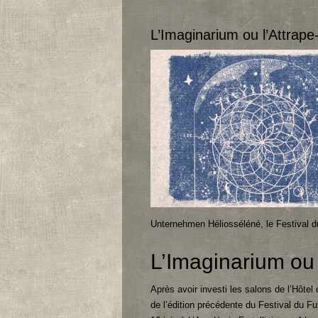
L’Imaginarium ou l’Attrap
Unternehmen Héliosséléné, le Festival d
L’Imaginarium ou 
Après avoir investi les salons de l’Hôtel
de l’édition précédente du Festival du 