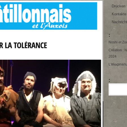
Drücken
Kontakte
Nachrich
:
Noshi et Zo
Création : N
2024
L’Imaginari
: