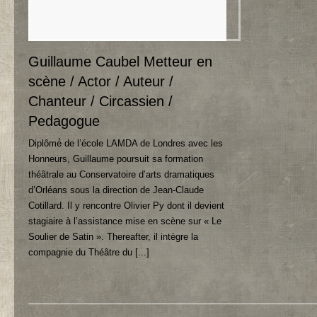
Guillaume Caubel Metteur en
scène
/ Actor / Auteur /
Chanteur /
Circassien
/
Pedagogue
Diplômé́ de l’école LAMDA de Londres avec les
Honneurs
,
Guillaume poursuit sa formation
théâtrale au Conservatoire d’arts dramatiques
d’Orléans sous la direction de Jean-Claude
Cotillard
.
Il y rencontre Olivier Py dont il devient
stagiaire à l’assistance mise en scène sur « Le
Soulier de Satin »
. Thereafter,
il intègre la
compagnie du Théâtre du
[...]