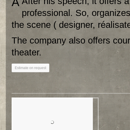
A
After his speech, it offers 
professional. So, organizes
the scene ( designer, réalisat
The company also offers cour
theater.
Estimate on request