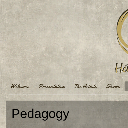
Welcome
Presentation
The Artists
Shows
Pedagogy