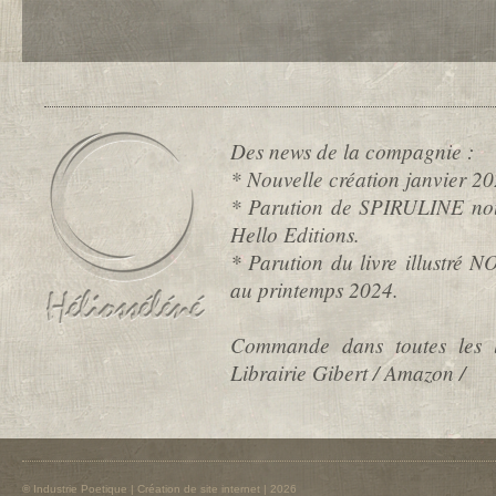
Des news de la compagnie :
* Nouvelle création janvier
* Parution de SPIRULINE nou
Hello Editions.
* Parution du livre illustré
au printemps 2024.
Commande dans toutes les l
Librairie Gibert / Amazon /
© Industrie Poetique |
Création de site internet
| 2026